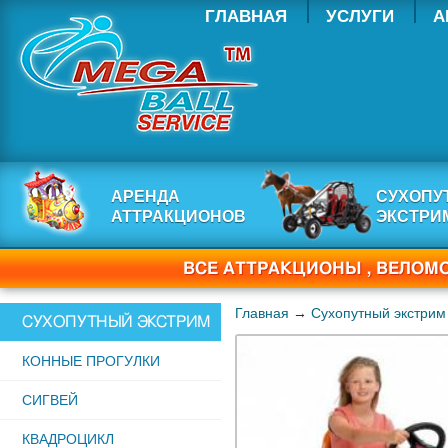
ГЛАВНАЯ
УСЛУГИ
А
АРЕНДА
СУХОПУ
АТТРАКЦИОНОВ
ЭКСТРИ
ВСЕ АТТРАКЦИОНЫ , ВЕЛО
Главная
→
Сухопутный экстрим
СУХОПУТНЫЙ ЭКСТРИМ
КОННЫЕ ПРОГУЛКИ
СИГВЕЙ
КВАДРОЦИКЛ