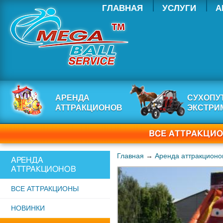
ГЛАВНАЯ
УСЛУГИ
А
АРЕНДА
СУХОПУ
АТТРАКЦИОНОВ
ЭКСТРИ
ВСЕ АТТРАКЦИ
Главная
→
Аренда аттракционо
АРЕНДА
АТТРАКЦИОНОВ
ВСЕ АТТРАКЦИОНЫ
НОВИНКИ