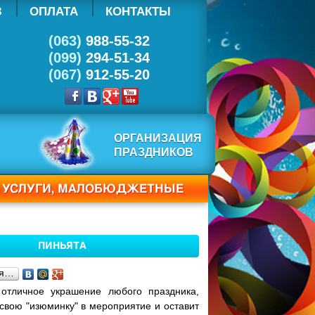
З
ОПЛАТА
КОНТАКТЫ
(063)
988-55-32
(099)
294-51-34
(067)
912-55-20
ОРГАНИЗАЦИЯ
ПРАЗДНИКОВ
Е УСЛУГИ, МАЛОБЮДЖЕТНЫЕ
ПИНЬЯТА
ся…
 отличное украшение любого праздника,
 свою "изюминку" в мероприятие и оставит