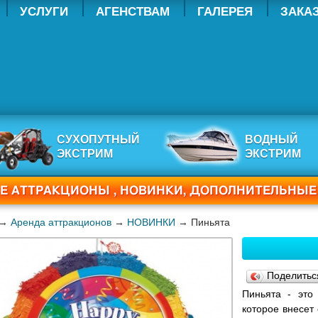
УСЛУГИ
АГЕНСТВАМ
ГАЛЕРЕЯ
ЗАКА
СУХОПУТНЫЙ
ВОДНЫЙ
ЭКСТРИМ
ЭКСТРИМ
СЕ АТТРАКЦИОНЫ , НОВИНКИ, ДОПОЛНИТЕЛЬНЫ
→
Аренда аттракционов
→
НОВИНКИ
→ Пиньята
Поделить
Пиньята - это
которое внесет