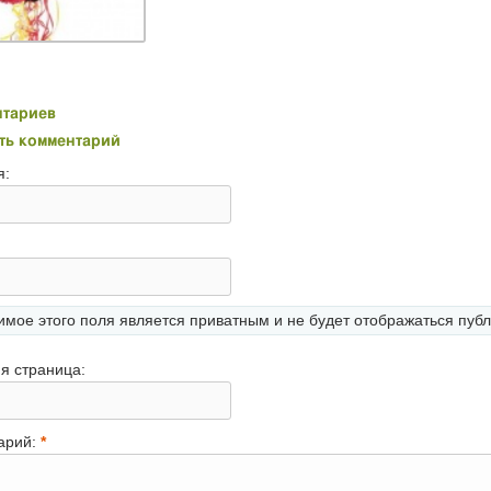
нтариев
ть комментарий
я:
мое этого поля является приватным и не будет отображаться публ
я страница:
арий:
*