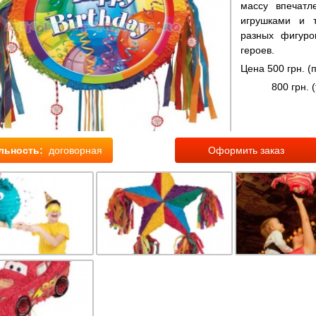
массу впечатл
игрушками и т
разных фигуро
героев.
Цена 500 грн. (
800 грн. (то
льность:
договорная
Оформить заказ