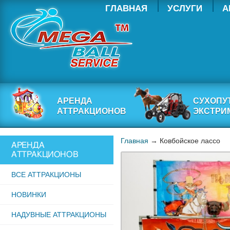
ГЛАВНАЯ
УСЛУГИ
А
АРЕНДА
СУХОПУ
АТТРАКЦИОНОВ
ЭКСТРИ
Главная
→ Ковбойское лассо
АРЕНДА
АТТРАКЦИОНОВ
ВСЕ АТТРАКЦИОНЫ
НОВИНКИ
НАДУВНЫЕ АТТРАКЦИОНЫ