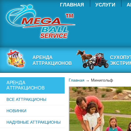
ГЛАВНАЯ
УСЛУГИ
А
АРЕНДА
СУХОПУ
АТТРАКЦИОНОВ
ЭКСТРИ
Главная
→ Минигольф
АРЕНДА
АТТРАКЦИОНОВ
ВСЕ АТТРАКЦИОНЫ
НОВИНКИ
НАДУВНЫЕ АТТРАКЦИОНЫ