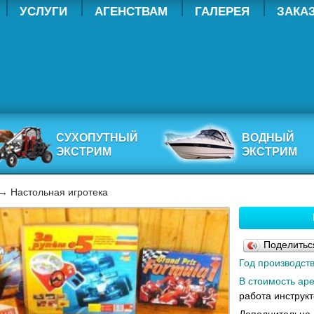
УСЛУГИ
АГЕНСТВАМ
ГАЛЕРЕЯ
ЗАКА
СУХОПУТНЫЙ
ВОДНЫЙ
ЭКСТРИМ
ЭКСТРИМ
→ Настольная игротека
Поделить
Год производст
В стоимость аре
работа инструк