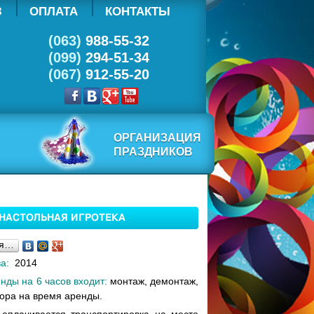
З
ОПЛАТА
КОНТАКТЫ
(063)
988-55-32
(099)
294-51-34
(067)
912-55-20
ОРГАНИЗАЦИЯ
ПРАЗДНИКОВ
НАСТОЛЬНАЯ ИГРОТЕКА
ся…
ва:
2014
нды на 6 часов входит:
монтаж, демонтаж,
тора на время аренды.