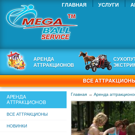
ГЛАВНАЯ
УСЛУГИ
А
АРЕНДА
СУХОПУ
АТТРАКЦИОНОВ
ЭКСТРИ
ВСЕ АТТРАКЦИОНЫ
Главная
→
Аренда аттракционо
АРЕНДА
АТТРАКЦИОНОВ
ВСЕ АТТРАКЦИОНЫ
НОВИНКИ