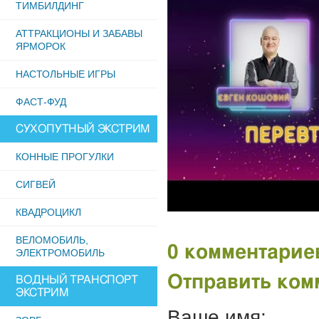
ТИМБИЛДИНГ
АТТРАКЦИОНЫ И ЗАБАВЫ
ЯРМОРОК
НАСТОЛЬНЫЕ ИГРЫ
ФАСТ-ФУД
СУХОПУТНЫЙ ЭКСТРИМ
КОННЫЕ ПРОГУЛКИ
СИГВЕЙ
КВАДРОЦИКЛ
ВЕЛОМОБИЛЬ,
0 комментарие
ЭЛЕКТРОМОБИЛЬ
Отправить ком
ВОДНЫЙ ТРАНСПОРТ
ЭКСТРИМ
Ваше имя: