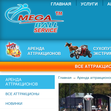
ГЛАВНАЯ
УСЛУГИ
А
АРЕНДА
СУХОПУ
АТТРАКЦИОНОВ
ЭКСТРИ
ВСЕ АТТРАКЦИО
Главная
→
Аренда аттракционо
АРЕНДА
АТТРАКЦИОНОВ
ВСЕ АТТРАКЦИОНЫ
НОВИНКИ